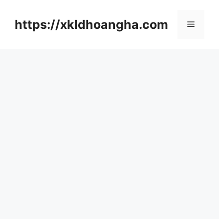
컨
텐
https://xkldhoangha.com
메
츠
로
뉴
건
너
뛰
기