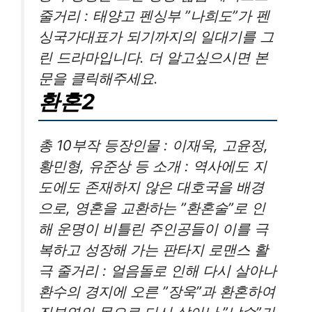
줄거리 : 태양고 펜싱부 ”나희도”가 펜
싱국가대표가 되기까지의 일대기를 그
린 드라마입니다. 더 알고싶으시면 본
문을 클릭해주세요.
환혼2
총 10부작 등장인물 : 이재욱, 고윤정,
황민형, 유준상 등 소개 : 역사에도 지
도에도 존재하지 않은 대호국을 배경
으로, 영혼을 교환하는 ”환혼술”로 인
해 운명이 비틀린 주인공들이 이를 극
복하고 성장해 가는 판타지 로맨스 활
극 줄거리 : 얼음돌로 인해 다시 살아나
환수의 경지에 오른 ”장욱”과 환혼하여