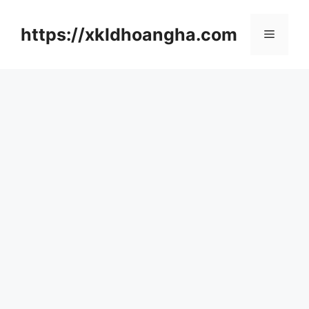
컨
텐
https://xkldhoangha.com
메
츠
로
뉴
건
너
뛰
기