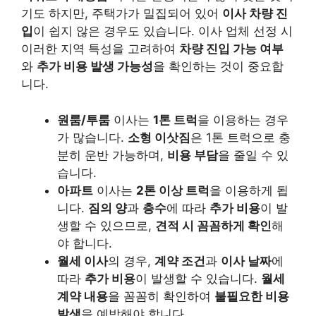
기도 하지만, 주택가가 밀집되어 있어
이사 차량 진
입
이 쉽지 않은 경우도 있습니다. 이사 업체 선정 시
이러한 지역 특성을 고려하여
차량 진입 가능 여부
와
추가 비용 발생 가능성
을 확인하는 것이 중요합
니다.
원룸/투룸
이사는
1톤 트럭
을 이용하는 경우
가 많습니다.
소형 이삿짐
은 1톤 트럭으로 충
분히 운반 가능하며,
비용 부담
을 줄일 수 있
습니다.
아파트
이사는
2톤 이상 트럭
을 이용하게 됩
니다.
짐의 양
과
층수
에 따라
추가 비용
이 발
생할 수 있으므로,
견적 시 꼼꼼하게 확인
해
야 합니다.
월세 이사
의 경우,
계약 조건
과
이사 날짜
에
따라
추가 비용
이 발생할 수 있습니다.
월세
계약 내용
을 꼼꼼히 확인하여
불필요한 비용
발생
을 예방해야 합니다.