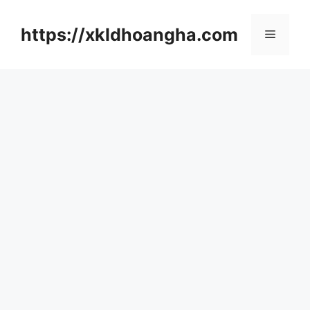
컨
텐
https://xkldhoangha.com
메
츠
로
뉴
건
너
뛰
기