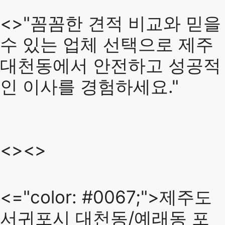
<>"꼼꼼한 견적 비교와 믿을
수 있는 업체 선택으로 제주
대천동에서 안전하고 성공적
인 이사를 경험하세요."
<><>
<="color: #0067;">제주도
서귀포시 대천동/예래동 포