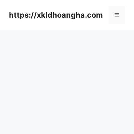
컨
텐
https://xkldhoangha.com
메
츠
로
뉴
건
너
뛰
기