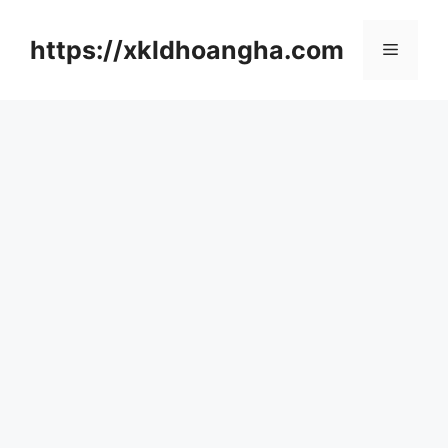
컨
텐
https://xkldhoangha.com
메
츠
로
뉴
건
너
뛰
기