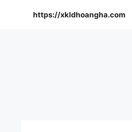
컨
텐
https://xkldhoangha.com
츠
로
건
너
뛰
기