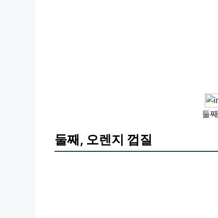
둘째
둘째, 오렌지 껍질