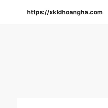
컨
텐
https://xkldhoangha.com
츠
로
건
너
뛰
기