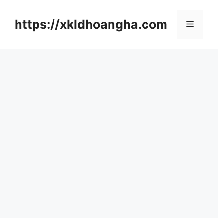
컨
텐
https://xkldhoangha.com
메
츠
로
뉴
건
너
뛰
기