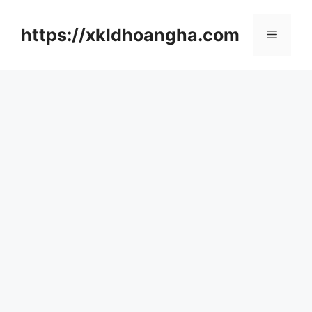
컨
텐
https://xkldhoangha.com
메
츠
로
뉴
건
너
뛰
기