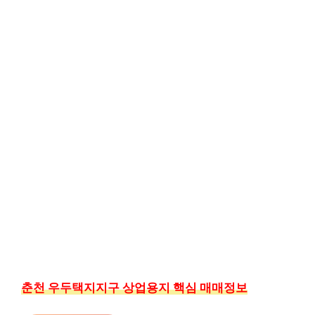
춘천 우두택지지구 상업용지 핵심 매매정보