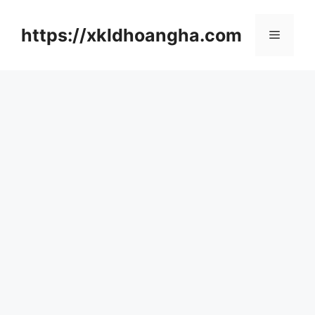
컨
텐
https://xkldhoangha.com
메
츠
로
뉴
건
너
뛰
기