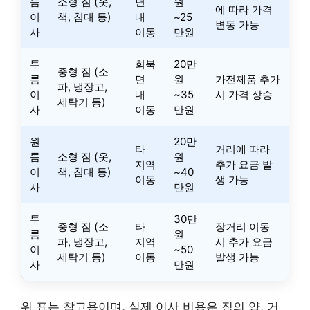
룸
소형 짐 (옷,
면
원
에 따라 가격
이
책, 침대 등)
내
~25
변동 가능
사
이동
만원
투
회북
20만
중형 짐 (소
룸
면
원
가전제품 추가
파, 냉장고,
이
내
~35
시 가격 상승
세탁기 등)
사
이동
만원
원
20만
타
거리에 따라
룸
소형 짐 (옷,
원
지역
추가 요금 발
이
책, 침대 등)
~40
이동
생 가능
사
만원
투
30만
중형 짐 (소
타
장거리 이동
룸
원
파, 냉장고,
지역
시 추가 요금
이
~50
세탁기 등)
이동
발생 가능
사
만원
위 표는 참고용이며, 실제 이사 비용은 짐의 양, 거