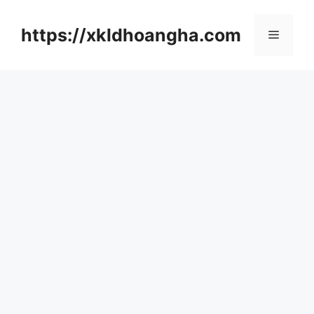
컨
텐
https://xkldhoangha.com
메
츠
로
뉴
건
너
뛰
기