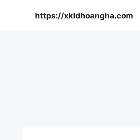
컨
텐
https://xkldhoangha.com
츠
로
건
너
뛰
기