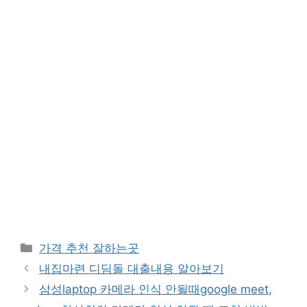
카
가격 추천 잘하는곳
테
내집마련 디딤돌 대출내용 알아보기
고
삼성laptop 카메라 인식 안될때google meet,
리