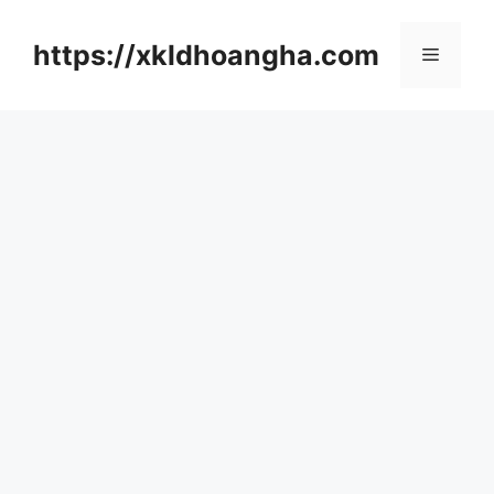
컨
텐
https://xkldhoangha.com
메
츠
로
뉴
건
너
뛰
기