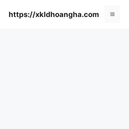
컨
텐
https://xkldhoangha.com
메
츠
로
뉴
건
너
뛰
기