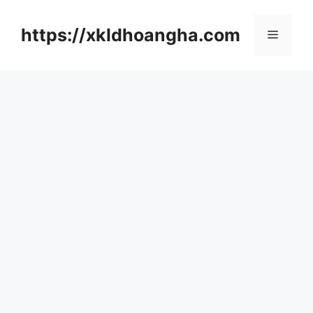
컨
텐
https://xkldhoangha.com
메
츠
로
뉴
건
너
뛰
기