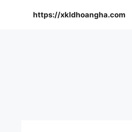
컨
텐
https://xkldhoangha.com
츠
로
건
너
뛰
기