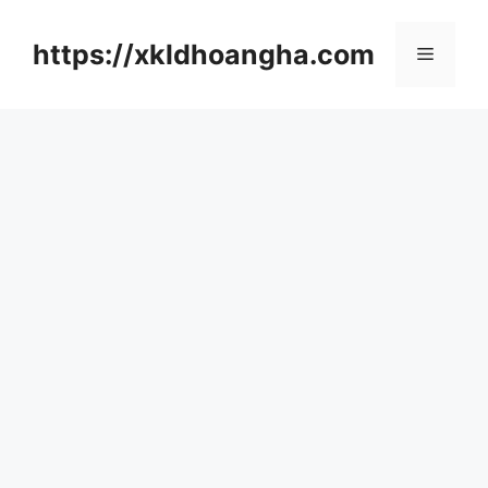
컨
텐
https://xkldhoangha.com
메
츠
로
뉴
건
너
뛰
기