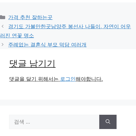
카
가격 추천 잘하는곳
테
경기도 가볼만한곳남양주 봉선사 나들이, 자연이 어우
고
러진 연꽃 명소
리
주례없는 결혼식 부모 덕담 여러개
댓글 남기기
댓글을 달기 위해서는
로그인
해야합니다.
검
색: