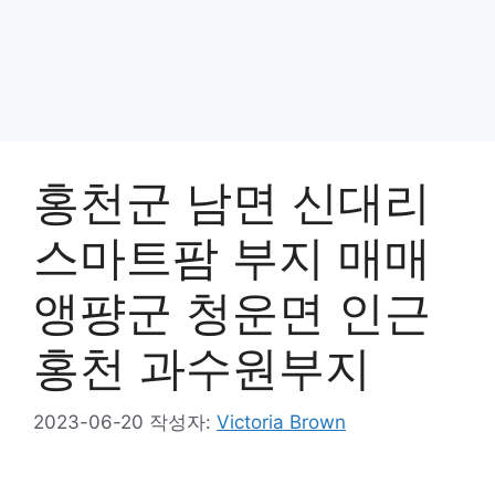
홍천군 남면 신대리
스마트팜 부지 매매
앵퍙군 청운면 인근
홍천 과수원부지
2023-06-20
작성자:
Victoria Brown