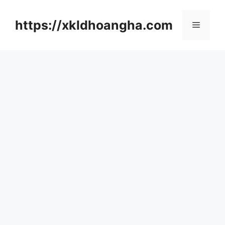
컨
텐
https://xkldhoangha.com
메
츠
로
뉴
건
너
뛰
기