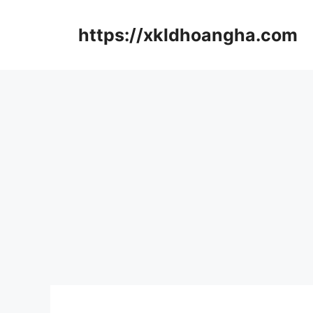
컨
텐
https://xkldhoangha.com
츠
로
건
너
뛰
기