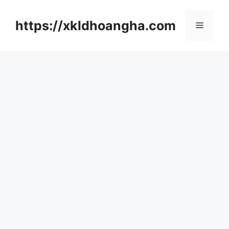
컨
텐
https://xkldhoangha.com
메
츠
로
뉴
건
너
뛰
기