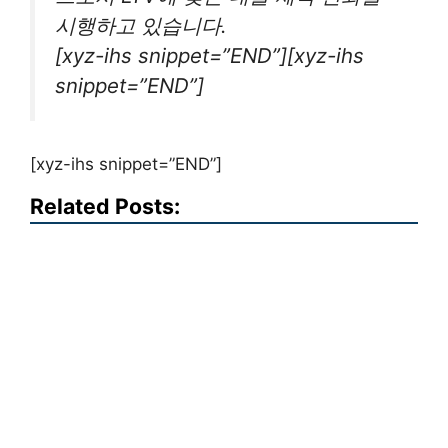
시행하고 있습니다.
[xyz-ihs snippet=”END”][xyz-ihs
snippet=”END”]
[xyz-ihs snippet=”END”]
Related Posts: