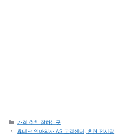
카
가격 추천 잘하는곳
테
휴테크 안마의자 AS 고객센터, 훈련 전시장