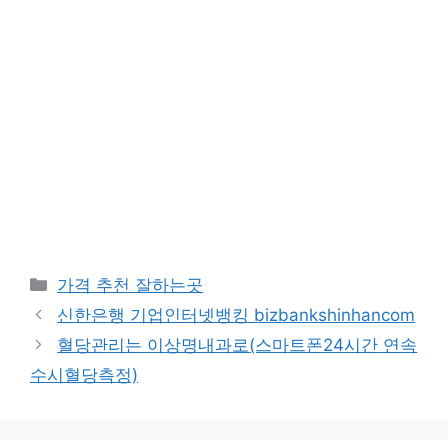
카
가격 추천 잘하는곳
테
신한은행 기업인터넷뱅킹 bizbankshinhancom
고
혈당관리는 이상명내과로(스마트폰24시간 연속
리
수시혈당측정)