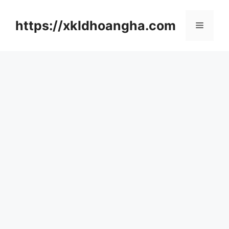
컨
텐
https://xkldhoangha.com
메
츠
로
뉴
건
너
뛰
기