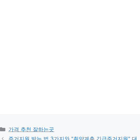
카
가격 추천 잘하는곳
테
주거지원 받는 법 3가지와 "취약계층 긴급주거지원" 대