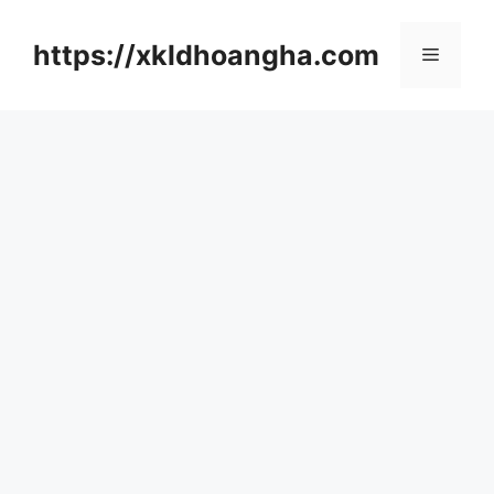
컨
텐
https://xkldhoangha.com
메
츠
로
뉴
건
너
뛰
기