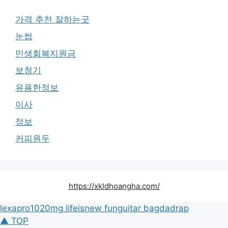
가격 추천 잘하는곳
눈썹
민생회복지원금
보청기
유용한정보
이사
정보
커피원두
https://xkldhoangha.com/
lexapro1020mg
lifeisnew
funguitar
bagdadrap
▲ TOP