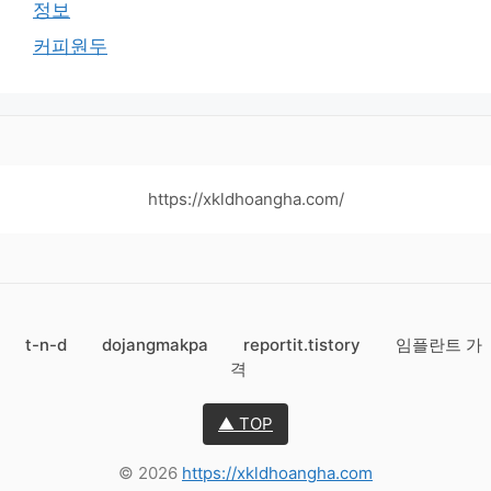
정보
커피원두
https://xkldhoangha.com/
t-n-d
dojangmakpa
reportit.tistory
임플란트 가
격
▲ TOP
© 2026
https://xkldhoangha.com