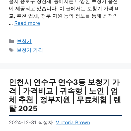
울시 종로구 창신제1동에서는 다양한 보청기 옵션
이 제공되고 있습니다. 이 글에서는 보청기 가격 비
교, 추천 업체, 정부 지원 등의 정보를 통해 최적의
…
Read more
카
보청기
테
태
보청기 가격
고
그
리
인천시 연수구 연수3동 보청기 가
격 | 가격비교 | 귀속형 | 노인 | 업
체 추천 | 정부지원 | 무료체험 | 렌
탈 2025
2024-12-31
작성자:
Victoria Brown