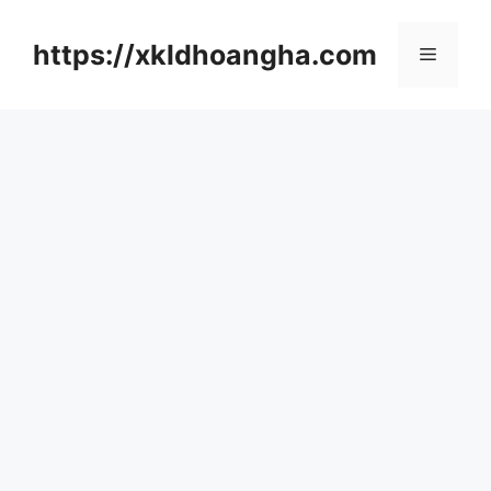
컨
텐
https://xkldhoangha.com
메
츠
로
뉴
건
너
뛰
기