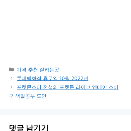
카
가격 추천 잘하는곳
테
롯데백화점 휴무일 10월 2022년
고
포켓몬스터 전설의 포켓몬 라이코 앤테이 스이
리
쿤 색칠공부 도안
댓글 남기기