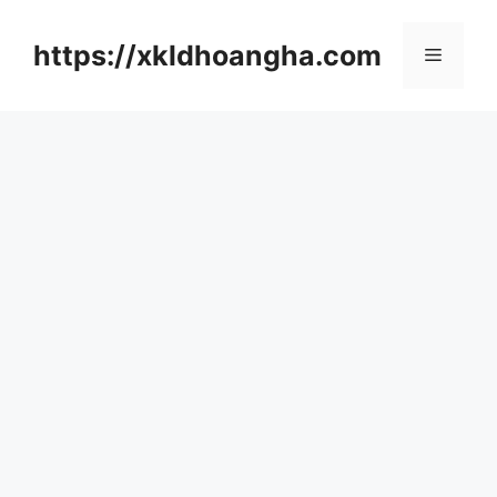
컨
텐
https://xkldhoangha.com
메
츠
로
뉴
건
너
뛰
기