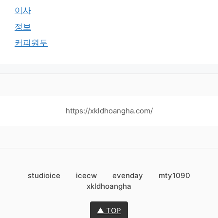
이사
정보
커피원두
https://xkldhoangha.com/
studioice
icecw
evenday
mty1090
xkldhoangha
▲ TOP