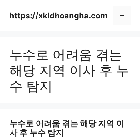
컨
텐
https://xkldhoangha.com
메
츠
로
뉴
건
너
누수로 어려움 겪는
뛰
기
해당 지역 이사 후 누
수 탐지
누수로 어려움 겪는 해당 지역 이
사 후 누수 탐지