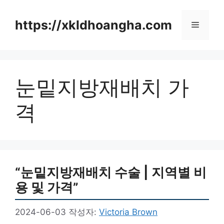
컨
텐
https://xkldhoangha.com
메
츠
로
뉴
건
너
눈밑지방재배치 가
뛰
기
격
“눈밑지방재배치 수술 | 지역별 비
용 및 가격”
2024-06-03
작성자:
Victoria Brown