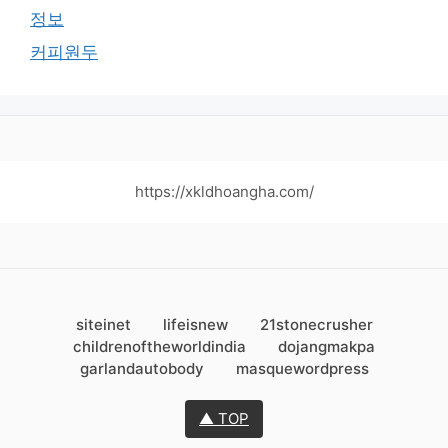
정보
커피원두
https://xkldhoangha.com/
siteinet
lifeisnew
21stonecrusher
childrenoftheworldindia
dojangmakpa
garlandautobody
masquewordpress
▲ TOP