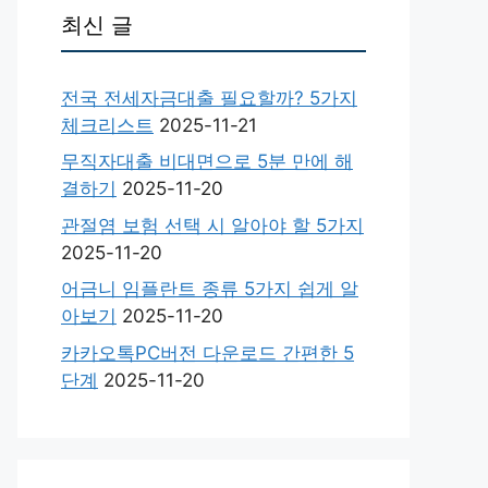
최신 글
전국 전세자금대출 필요할까? 5가지
체크리스트
2025-11-21
무직자대출 비대면으로 5분 만에 해
결하기
2025-11-20
관절염 보험 선택 시 알아야 할 5가지
2025-11-20
어금니 임플란트 종류 5가지 쉽게 알
아보기
2025-11-20
카카오톡PC버전 다운로드 간편한 5
단계
2025-11-20