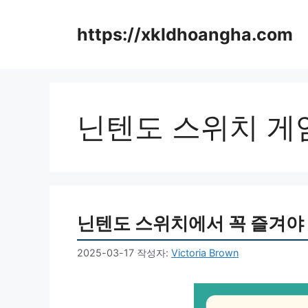
컨
텐
https://xkldhoangha.com
츠
로
건
너
뛰
닌텐도 스위치 게
기
닌텐도 스위치에서 꼭 즐겨야 
2025-03-17
작성자:
Victoria Brown