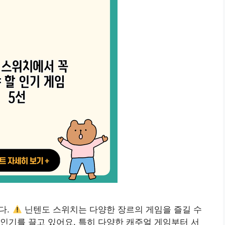
다.
닌텐도 스위치는 다양한 장르의 게임을 즐길 수
인기를 끌고 있어요. 특히 다양한 캐주얼 게임부터 서