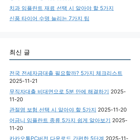
치과 임플란트 재료 선택 시 알아야 할 5가지
신품 타이어 수명 늘리는 7가지 팁
최신 글
전국 전세자금대출 필요할까? 5가지 체크리스트
2025-11-21
무직자대출 비대면으로 5분 만에 해결하기
2025-
11-20
관절염 보험 선택 시 알아야 할 5가지
2025-11-20
어금니 임플란트 종류 5가지 쉽게 알아보기
2025-
11-20
카카오톡PC버전 다운로드 간편한 5단계
2025-11-