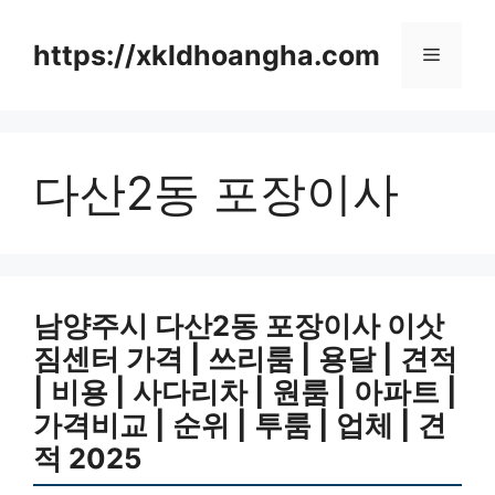
컨
텐
https://xkldhoangha.com
메
츠
로
뉴
건
너
다산2동 포장이사
뛰
기
남양주시 다산2동 포장이사 이삿
짐센터 가격 | 쓰리룸 | 용달 | 견적
| 비용 | 사다리차 | 원룸 | 아파트 |
가격비교 | 순위 | 투룸 | 업체 | 견
적 2025