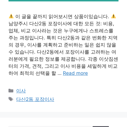
이 글을 끝까지 읽어보시면 상품이있습니다.
남양주시 다산2동 포장이사에 대한 모든 것: 비용,
업체, 비교 이사라는 것은 누구에게나 스트레스를
주는 과정입니다. 특히 다산2동과 같은 번화한 지역
의 경우, 이사를 계획하고 준비하는 일은 쉽지 않을
수 있습니다. 다산2동에서 포장이사를 고려하는 여
러분에게 필요한 정보를 제공합니다. 각종 이삿짐센
터의 가격, 견적, 그리고 이사 비용을 세밀하게 비교
하여 최적의 선택을 할 …
Read more
카
이사
테
태
다산2동 포장이사
고
그
리