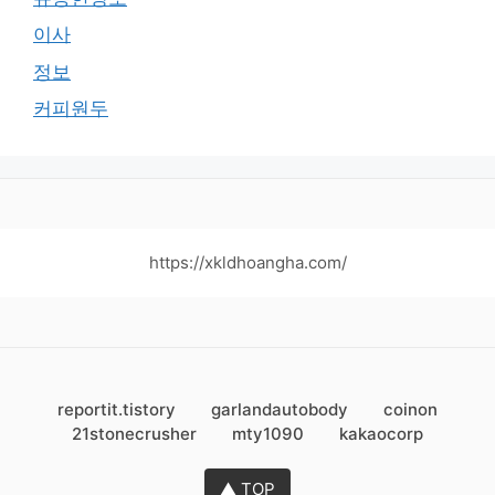
이사
정보
커피원두
https://xkldhoangha.com/
reportit.tistory
garlandautobody
coinon
21stonecrusher
mty1090
kakaocorp
▲ TOP