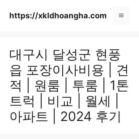
컨
텐
https://xkldhoangha.com
메
츠
로
뉴
건
너
대구시 달성군 현풍
뛰
기
읍 포장이사비용 | 견
적 | 원룸 | 투룸 | 1톤
트럭 | 비교 | 월세 |
아파트 | 2024 후기