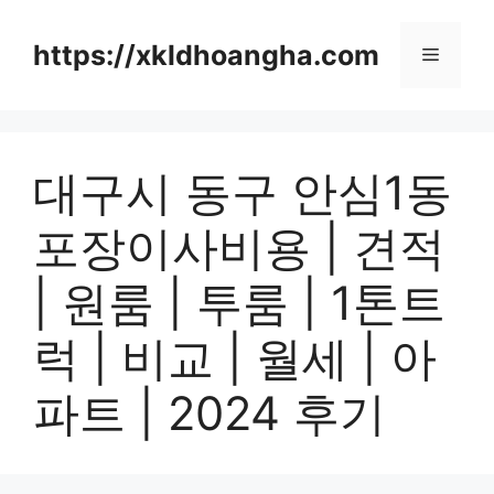
컨
텐
https://xkldhoangha.com
메
츠
로
뉴
건
너
대구시 동구 안심1동
뛰
기
포장이사비용 | 견적
| 원룸 | 투룸 | 1톤트
럭 | 비교 | 월세 | 아
파트 | 2024 후기