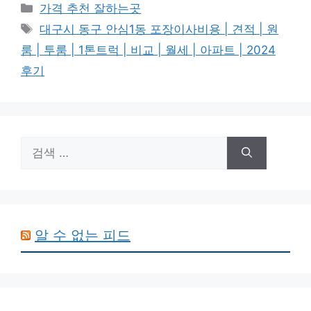
카
가격 추천 잘하는곳
테
태
대구시 동구 안심1동 포장이사비용 | 견적 | 원
고
그
룸 | 투룸 | 1톤트럭 | 비교 | 월세 | 아파트 | 2024
리
후기
검
색:
알 수 없는 피드