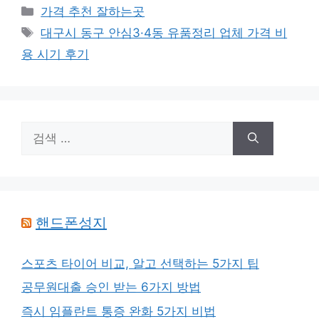
카
가격 추천 잘하는곳
테
태
대구시 동구 안심3·4동 유품정리 업체 가격 비
고
그
용 시기 후기
리
검
색:
핸드폰성지
스포츠 타이어 비교, 알고 선택하는 5가지 팁
공무원대출 승인 받는 6가지 방법
즉시 임플란트 통증 완화 5가지 비법