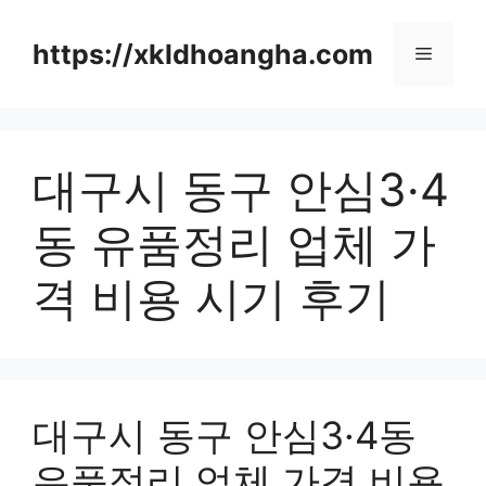
컨
텐
https://xkldhoangha.com
메
츠
로
뉴
건
너
대구시 동구 안심3·4
뛰
기
동 유품정리 업체 가
격 비용 시기 후기
대구시 동구 안심3·4동
유품정리 업체 가격 비용