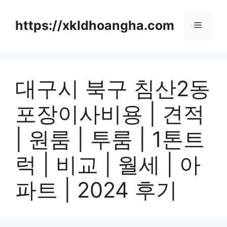
컨
텐
https://xkldhoangha.com
메
츠
로
뉴
건
너
대구시 북구 침산2동
뛰
기
포장이사비용 | 견적
| 원룸 | 투룸 | 1톤트
럭 | 비교 | 월세 | 아
파트 | 2024 후기