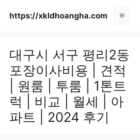
컨
텐
https://xkldhoangha.com
메
츠
로
뉴
건
너
대구시 서구 평리2동
뛰
기
포장이사비용 | 견적
| 원룸 | 투룸 | 1톤트
럭 | 비교 | 월세 | 아
파트 | 2024 후기