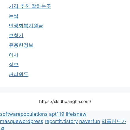
가격 추천 잘하는곳
눈썹
민생회복지원금
보청기
유용한정보
이사
정보
커피원두
https://xkldhoangha.com/
softwarepopulations
apt119
lifeisnew
masquewordpress
reportit.tistory
naverfun
임플란트가
격