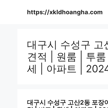
컨
텐
https://xkldhoangha.com
츠
로
건
너
뛰
대구시 수성구 고
기
견적 | 원룸 | 투룸 
세 | 아파트 | 20
대구시 수성구 고산2동 포장이사비