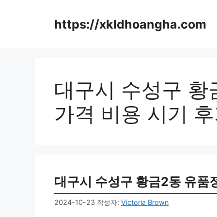
컨
텐
https://xkldhoangha.com
츠
로
건
너
뛰
대구시 수성구 황
기
가격 비용 시기 
대구시 수성구 황금2동 유품정
2024-10-23
작성자:
Victoria Brown