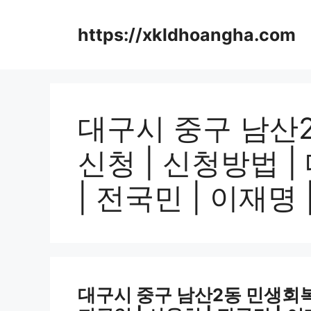
컨
텐
https://xkldhoangha.com
츠
로
건
너
뛰
대구시 중구 남산
기
신청 | 신청방법 |
| 전국민 | 이재명 |
대구시 중구 남산2동 민생회복지