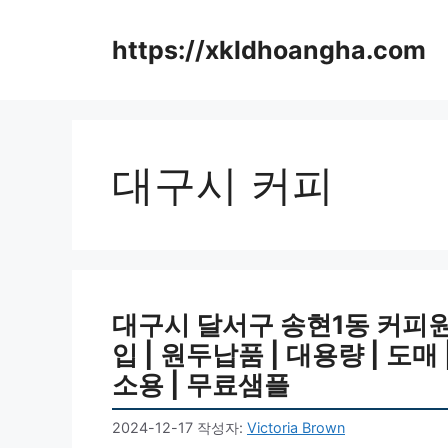
컨
텐
https://xkldhoangha.com
츠
로
건
너
뛰
대구시 커피
기
대구시 달서구 송현1동 커피원두
입 | 원두납품 | 대용량 | 도매
소용 | 무료샘플
2024-12-17
작성자:
Victoria Brown