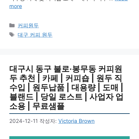
more
카
커피원두
테
태
대구 커피 원두
고
그
리
대구시 동구 불로·봉무동 커피원
두 추천 | 카페 | 커피숍 | 원두 직
수입 | 원두납품 | 대용량 | 도매 |
블랜드 | 당일 로스트 | 사업자 업
소용 | 무료샘플
2024-12-11
작성자:
Victoria Brown