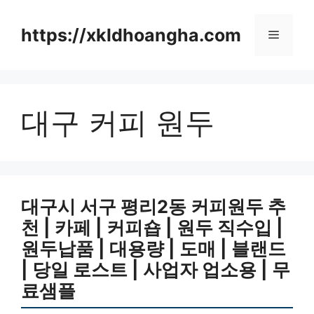
컨
텐
https://xkldhoangha.com
메
츠
로
뉴
건
너
대구 커피 원두
뛰
기
대구시 서구 평리2동 커피원두 추
천 | 카페 | 커피숍 | 원두 직수입 |
원두납품 | 대용량 | 도매 | 블랜드
| 당일 로스트 | 사업자 업소용 | 무
료샘플