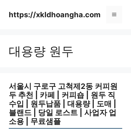
컨
텐
https://xkldhoangha.com
메
츠
로
뉴
건
너
대용량 원두
뛰
기
서울시 구로구 고척제2동 커피원
두 추천 | 카페 | 커피숍 | 원두 직
수입 | 원두납품 | 대용량 | 도매 |
블랜드 | 당일 로스트 | 사업자 업
소용 | 무료샘플