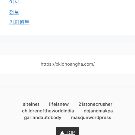
이사
정보
커피원두
https://xkldhoangha.com/
siteinet
lifeisnew
21stonecrusher
childrenoftheworldindia
dojangmakpa
garlandautobody
masquewordpress
▲ TOP