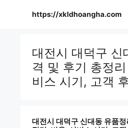
컨
텐
https://xkldhoangha.com
츠
로
건
너
뛰
대전시 대덕구 신
기
격 및 후기 총정리 
비스 시기, 고객 
대전시 대덕구 신대동 유품정리