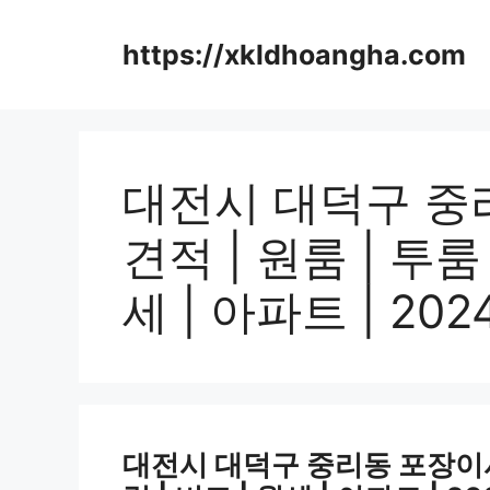
컨
텐
https://xkldhoangha.com
츠
로
건
너
뛰
대전시 대덕구 중
기
견적 | 원룸 | 투룸 
세 | 아파트 | 20
대전시 대덕구 중리동 포장이사비용