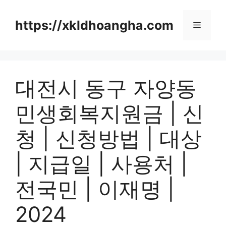
컨
텐
https://xkldhoangha.com
메
츠
로
뉴
건
너
대전시 동구 자양동
뛰
기
민생회복지원금 | 신
청 | 신청방법 | 대상
| 지급일 | 사용처 |
전국민 | 이재명 |
2024