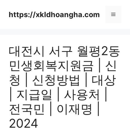
컨
텐
https://xkldhoangha.com
메
츠
로
뉴
건
너
대전시 서구 월평2동
뛰
기
민생회복지원금 | 신
청 | 신청방법 | 대상
| 지급일 | 사용처 |
전국민 | 이재명 |
2024