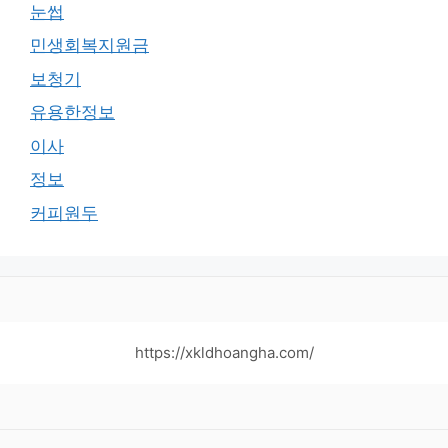
눈썹
민생회복지원금
보청기
유용한정보
이사
정보
커피원두
https://xkldhoangha.com/