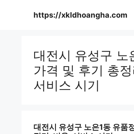
컨
텐
https://xkldhoangha.com
츠
로
건
너
뛰
대전시 유성구 노
기
가격 및 후기 총정리
서비스 시기
대전시 유성구 노은1동 유품정