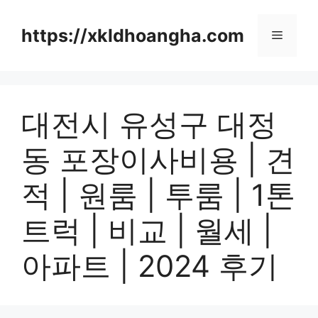
컨
텐
https://xkldhoangha.com
메
츠
로
뉴
건
너
대전시 유성구 대정
뛰
기
동 포장이사비용 | 견
적 | 원룸 | 투룸 | 1톤
트럭 | 비교 | 월세 |
아파트 | 2024 후기