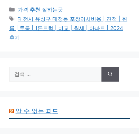
카
가격 추천 잘하는곳
테
태
대전시 유성구 대정동 포장이사비용 | 견적 | 원
고
그
룸 | 투룸 | 1톤트럭 | 비교 | 월세 | 아파트 | 2024
리
후기
검
색:
알 수 없는 피드