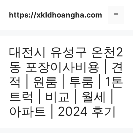
컨
텐
https://xkldhoangha.com
메
츠
로
뉴
건
너
대전시 유성구 온천2
뛰
기
동 포장이사비용 | 견
적 | 원룸 | 투룸 | 1톤
트럭 | 비교 | 월세 |
아파트 | 2024 후기