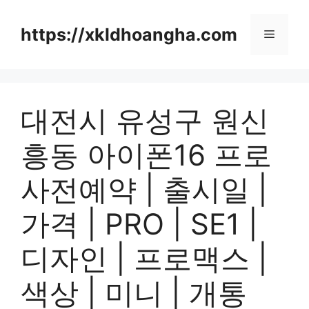
컨
텐
https://xkldhoangha.com
메
츠
로
뉴
건
너
대전시 유성구 원신
뛰
기
흥동 아이폰16 프로
사전예약 | 출시일 |
가격 | PRO | SE1 |
디자인 | 프로맥스 |
색상 | 미니 | 개통