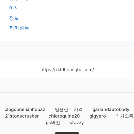
이사
정보
커피원두
https://xkldhoangha.com/
blogdonelsinhopaz
임플란트 가격
garlandautobody
21stonecrusher
chloroquine20
gigyero
카카오톡
pc버전
stazzy